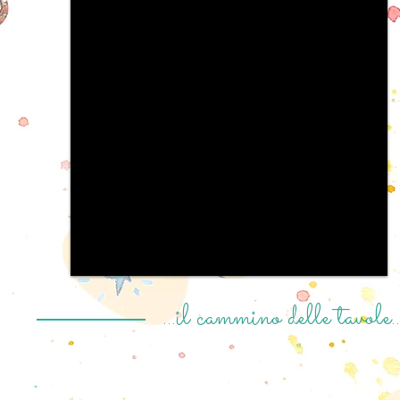
...il cammino delle tavole..